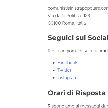
n
comunistisinistrapopolare.c
t
Via della Politica, 123
e
00100 Roma, Italia
n
t
Seguici sui Socia
Resta aggiornato sulle ultime 
Facebook
Twitter
Instagram
Orari di Risposta
Rispondiamo ai messaggi duran