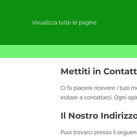
Visualizza tutte le pagine
S
Mettiti in Contat
k
i
Ci fa piacere ricevere i tuoi
p
esitare a contattarci. Ogni op
t
o
Il Nostro Indirizz
c
o
Puoi trovarci presso il seguent