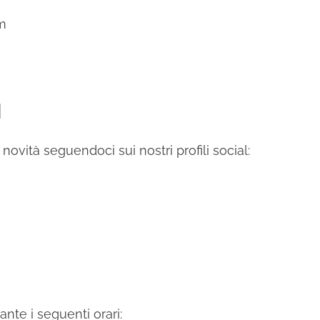
om
l
novità seguendoci sui nostri profili social:
te i seguenti orari: