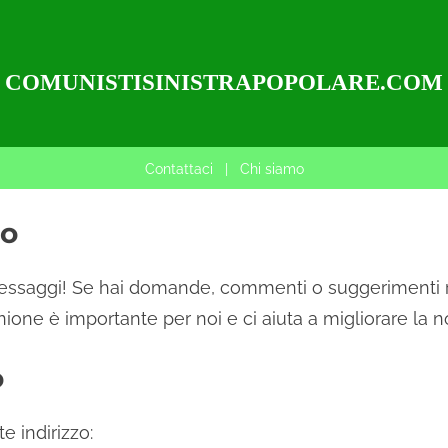
COMUNISTISINISTRAPOPOLARE.COM
Contattaci
|
Chi siamo
to
 messaggi! Se hai domande, commenti o suggerimenti r
inione è importante per noi e ci aiuta a migliorare la n
o
e indirizzo: