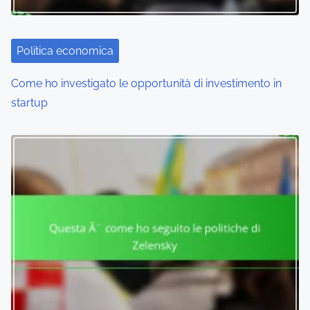
a
t
i
Politica economica
o
Come ho investigato le opportunità di investimento in
startup
n