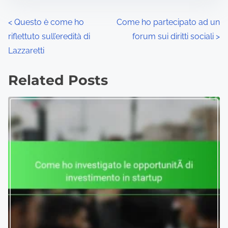
P
<
Questo è come ho
Come ho partecipato ad un
riflettuto sull’eredità di
forum sui diritti sociali
>
o
Lazzaretti
s
Related Posts
t
s
n
a
v
i
g