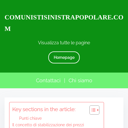
COMUNISTISINISTRAPOPOLARE.CO
M
Visualizza tutte le pagine
Homepage
Contattaci
|
Chi siamo
S
Key sections in the article:
k
i
Punti chiave
p
Il concetto di stabilizzazione dei prezzi