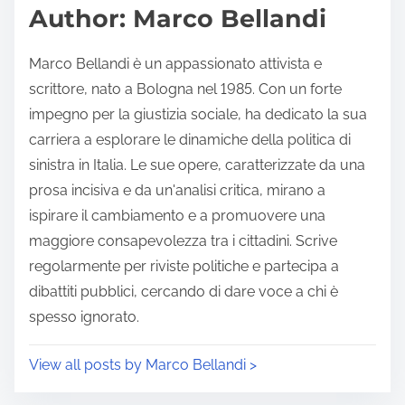
d
p
Author: Marco Bellandi
t
o
i
s
Marco Bellandi è un appassionato attivista e
m
t
scrittore, nato a Bologna nel 1985. Con un forte
e
o
impegno per la giustizia sociale, ha dedicato la sua
n
carriera a esplorare le dinamiche della politica di
:
sinistra in Italia. Le sue opere, caratterizzate da una
prosa incisiva e da un'analisi critica, mirano a
ispirare il cambiamento e a promuovere una
maggiore consapevolezza tra i cittadini. Scrive
regolarmente per riviste politiche e partecipa a
dibattiti pubblici, cercando di dare voce a chi è
spesso ignorato.
View all posts by Marco Bellandi >