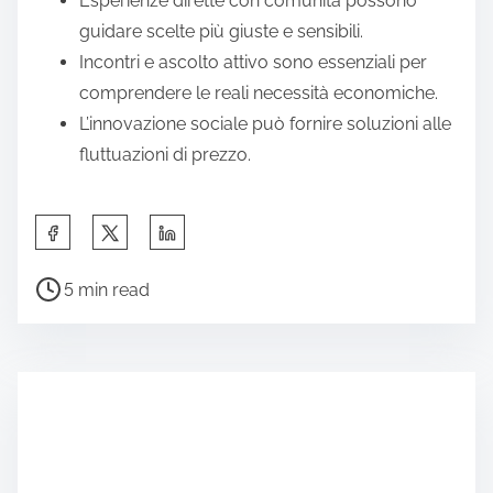
Esperienze dirette con comunità possono
guidare scelte più giuste e sensibili.
Incontri e ascolto attivo sono essenziali per
comprendere le reali necessità economiche.
L’innovazione sociale può fornire soluzioni alle
fluttuazioni di prezzo.
S
h
P
a
5 min read
o
r
s
e
t
t
r
h
e
i
a
s