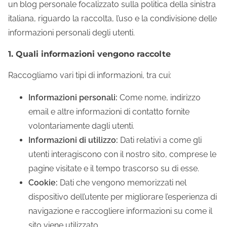
t
un blog personale focalizzato sulla politica della sinistra
o
italiana, riguardo la raccolta, l’uso e la condivisione delle
c
informazioni personali degli utenti.
o
1. Quali informazioni vengono raccolte
n
t
Raccogliamo vari tipi di informazioni, tra cui:
e
Informazioni personali:
Come nome, indirizzo
n
email e altre informazioni di contatto fornite
t
volontariamente dagli utenti.
Informazioni di utilizzo:
Dati relativi a come gli
utenti interagiscono con il nostro sito, comprese le
pagine visitate e il tempo trascorso su di esse.
Cookie:
Dati che vengono memorizzati nel
dispositivo dell’utente per migliorare l’esperienza di
navigazione e raccogliere informazioni su come il
sito viene utilizzato.