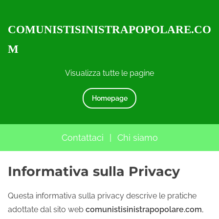
COMUNISTISINISTRAPOPOLARE.CO
M
Visualizza tutte le pagine
Homepage
Contattaci
|
Chi siamo
S
Informativa sulla Privacy
k
i
Questa informativa sulla privacy descrive le pratiche
p
adottate dal sito web
comunistisinistrapopolare.com
,