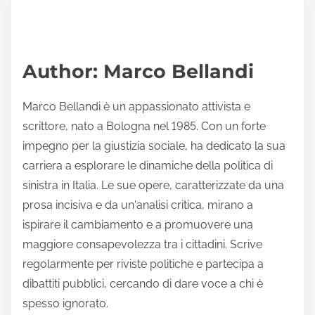
r
h
e
i
a
s
d
p
Author: Marco Bellandi
t
o
i
s
Marco Bellandi è un appassionato attivista e
m
t
scrittore, nato a Bologna nel 1985. Con un forte
e
o
impegno per la giustizia sociale, ha dedicato la sua
n
carriera a esplorare le dinamiche della politica di
:
sinistra in Italia. Le sue opere, caratterizzate da una
prosa incisiva e da un'analisi critica, mirano a
ispirare il cambiamento e a promuovere una
maggiore consapevolezza tra i cittadini. Scrive
regolarmente per riviste politiche e partecipa a
dibattiti pubblici, cercando di dare voce a chi è
spesso ignorato.