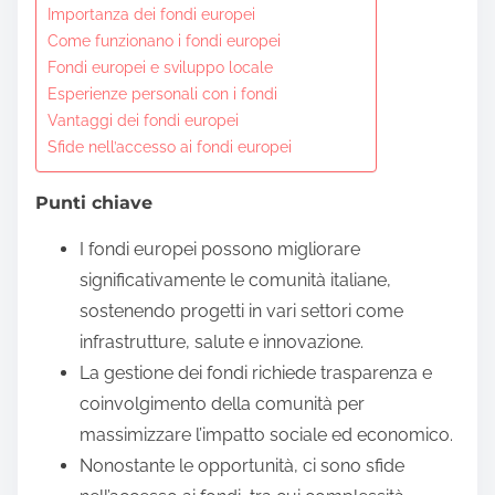
Importanza dei fondi europei
t
Come funzionano i fondi europei
o
Fondi europei e sviluppo locale
c
Esperienze personali con i fondi
o
Vantaggi dei fondi europei
n
Sfide nell’accesso ai fondi europei
t
Punti chiave
e
n
I fondi europei possono migliorare
t
significativamente le comunità italiane,
sostenendo progetti in vari settori come
infrastrutture, salute e innovazione.
La gestione dei fondi richiede trasparenza e
coinvolgimento della comunità per
massimizzare l’impatto sociale ed economico.
Nonostante le opportunità, ci sono sfide