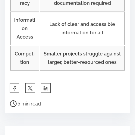
racy
documentation required
Informati
Lack of clear and accessible
on
information for all
Access
Competi
Smaller projects struggle against
tion
larger, better-resourced ones
S
h
P
a
5 min read
o
r
s
e
t
t