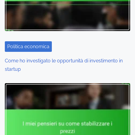
i
g
a
t
i
Politica economica
o
Come ho investigato le opportunità di investimento in
startup
n