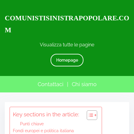
COMUNISTISINISTRAPOPOLARE.CO
M
Visualizza tutte le pagine
Homepage
Contattaci
|
Chi siamo
S
Key sections in the article:
k
i
Punti chiave
p
Fondi europei e politica italiana