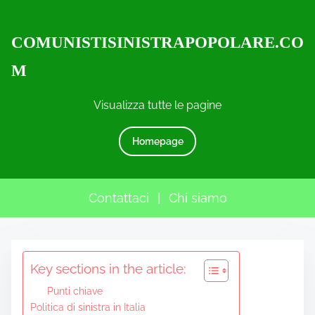
COMUNISTISINISTRAPOPOLARE.CO
M
Visualizza tutte le pagine
Homepage
Contattaci
|
Chi siamo
S
Key sections in the article:
k
i
Punti chiave
p
Politica di sinistra in Italia