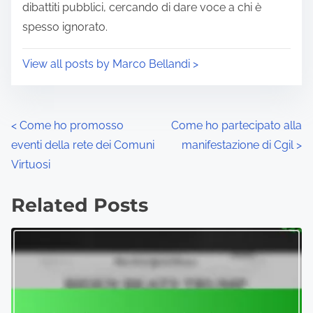
dibattiti pubblici, cercando di dare voce a chi è
spesso ignorato.
View all posts by Marco Bellandi >
P
<
Come ho promosso
Come ho partecipato alla
eventi della rete dei Comuni
manifestazione di Cgil
>
o
Virtuosi
s
Related Posts
t
s
n
a