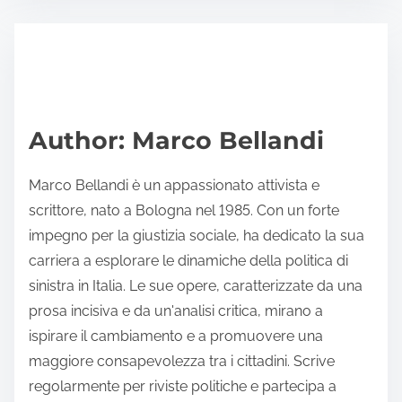
s
e
t
t
r
h
e
i
a
s
d
p
Author: Marco Bellandi
t
o
i
s
Marco Bellandi è un appassionato attivista e
m
t
scrittore, nato a Bologna nel 1985. Con un forte
e
o
impegno per la giustizia sociale, ha dedicato la sua
n
carriera a esplorare le dinamiche della politica di
:
sinistra in Italia. Le sue opere, caratterizzate da una
prosa incisiva e da un'analisi critica, mirano a
ispirare il cambiamento e a promuovere una
maggiore consapevolezza tra i cittadini. Scrive
regolarmente per riviste politiche e partecipa a