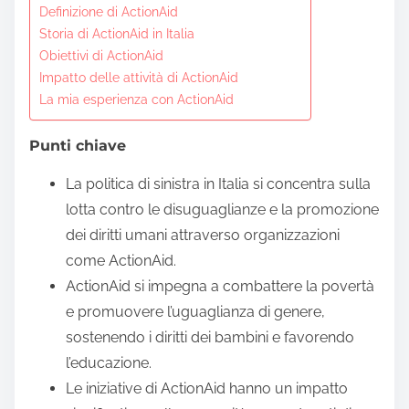
Definizione di ActionAid
t
Storia di ActionAid in Italia
o
Obiettivi di ActionAid
c
Impatto delle attività di ActionAid
o
La mia esperienza con ActionAid
n
t
Punti chiave
e
La politica di sinistra in Italia si concentra sulla
n
lotta contro le disuguaglianze e la promozione
t
dei diritti umani attraverso organizzazioni
come ActionAid.
ActionAid si impegna a combattere la povertà
e promuovere l’uguaglianza di genere,
sostenendo i diritti dei bambini e favorendo
l’educazione.
Le iniziative di ActionAid hanno un impatto