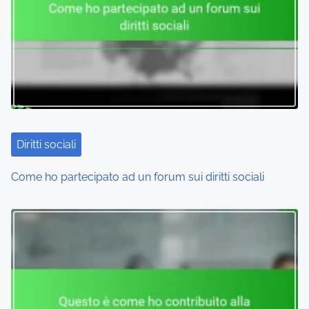
v
i
g
a
t
i
Diritti sociali
o
Come ho partecipato ad un forum sui diritti sociali
n