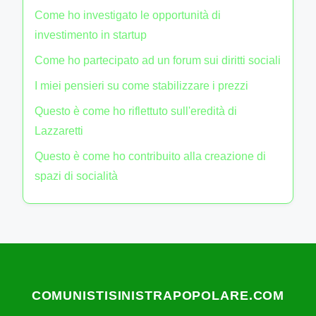
un'analisi critica, mirano a ispirare il
cambiamento e a promuovere una maggiore
consapevolezza tra i cittadini. Scrive
regolarmente per riviste politiche e partecipa a
dibattiti pubblici, cercando di dare voce a chi è
spesso ignorato.
Categorie
Diritti sociali
(29)
Politica economica
(33)
Storia del socialismo
(22)