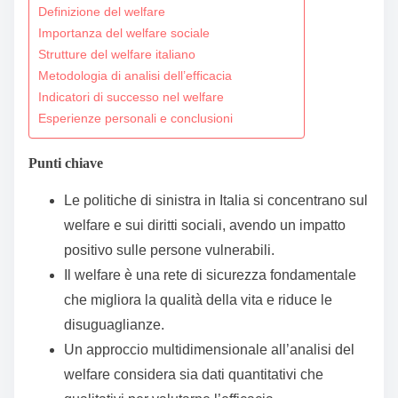
Definizione del welfare
t
Importanza del welfare sociale
o
Strutture del welfare italiano
c
Metodologia di analisi dell’efficacia
o
Indicatori di successo nel welfare
n
Esperienze personali e conclusioni
t
Punti chiave
e
n
Le politiche di sinistra in Italia si concentrano sul
t
welfare e sui diritti sociali, avendo un impatto
positivo sulle persone vulnerabili.
Il welfare è una rete di sicurezza fondamentale
che migliora la qualità della vita e riduce le
disuguaglianze.
Un approccio multidimensionale all’analisi del
welfare considera sia dati quantitativi che