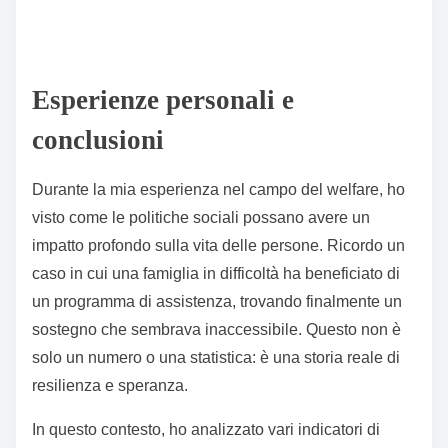
Altri indicatori da considerare includono la salute
mentale e fisica della popolazione, spendendo tempo
e risorse per garantire che tutti abbiano accesso a
servizi sanitari di qualità. Mi ricordo di aver conversato
con una madre single che ha beneficiato di un
programma di assistenza sanitaria; le sue parole sulla
tranquillità che provava nell sapere che la salute dei
suoi figli era protetta mi hanno colpito profondamente.
Tasso di occupazione e disoccupazione
Accesso ai servizi sanitari
Livelli di istruzione e formazione professionale
Indice di soddisfazione dei cittadini
Accesso adeguato a servizi sociali e di supporto