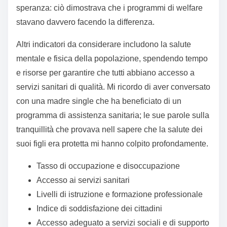
welfare
Certamente! Ecco i paragrafi e il bullet list richiesti per
la sezione “Indicatori di successo nel welfare”:
Quando si analizza l’efficacia del welfare, ci sono
indicatori chiave che non possiamo ignorare.
Personalmente, ho sempre trovato significativi i tassi
di occupazione e disoccupazione, che riflettono
direttamente la capacità del sistema di supportare i
cittadini nella ricerca di lavoro. Ad esempio, quando
ho visto un aumento del tasso di occupazione in aree
tradizionalmente svantaggiate, ho sentito un’ondata di
speranza: ciò dimostrava che i programmi di welfare
stavano davvero facendo la differenza.