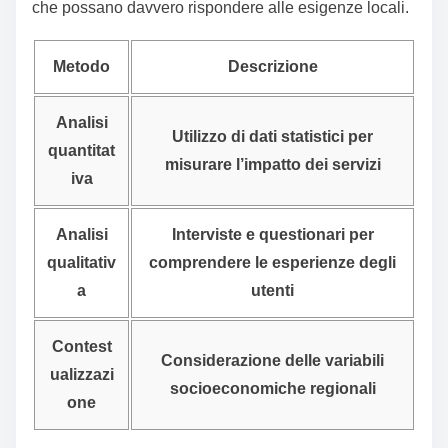
socioeconomico influisce sull’efficacia delle politiche
di welfare. Ad esempio, in alcune regioni del Sud
Italia, le opportunità di lavoro limitate possono ridurre
il realismo dell’assistenza fornita. Questo mi ha
portato a riflettere sulle variazioni regionali e
sull’importanza di personalizzare le politiche, per far sì
che possano davvero rispondere alle esigenze locali.
Metodo
Descrizione
Analisi
Utilizzo di dati statistici per
quantitat
misurare l’impatto dei servizi
iva
Analisi
Interviste e questionari per
qualitativ
comprendere le esperienze degli