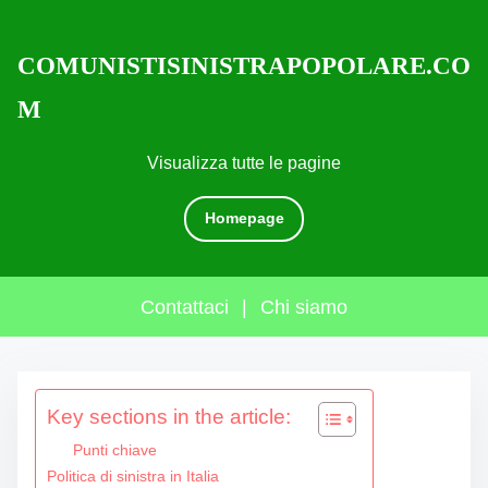
COMUNISTISINISTRAPOPOLARE.CO
M
Visualizza tutte le pagine
Homepage
Contattaci
|
Chi siamo
S
Key sections in the article:
k
i
Punti chiave
p
Politica di sinistra in Italia