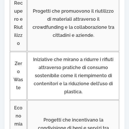
Rec
upe
Progetti che promuovono il riutilizzo
ro e
di materiali attraverso il
Riut
crowdfunding e la collaborazione tra
ilizz
cittadini e aziende.
o
Iniziative che mirano a ridurre i rifiuti
Zer
attraverso pratiche di consumo
o
sostenibile come il riempimento di
Was
contenitori e la riduzione dell’uso di
te
plastica.
Eco
no
Progetti che incentivano la
mia
condivisione di beni e servizi tra