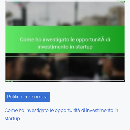
s
n
a
v
i
g
a
t
i
Politica economica
o
Come ho investigato le opportunità di investimento in
startup
n