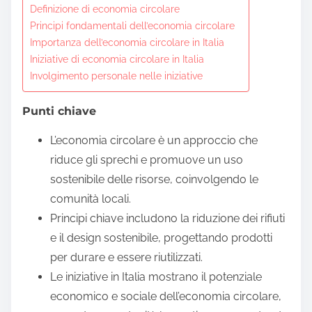
Definizione di economia circolare
t
Principi fondamentali dell’economia circolare
o
Importanza dell’economia circolare in Italia
c
Iniziative di economia circolare in Italia
o
Involgimento personale nelle iniziative
n
t
Punti chiave
e
L’economia circolare è un approccio che
n
riduce gli sprechi e promuove un uso
t
sostenibile delle risorse, coinvolgendo le
comunità locali.
Principi chiave includono la riduzione dei rifiuti
e il design sostenibile, progettando prodotti
per durare e essere riutilizzati.
Le iniziative in Italia mostrano il potenziale
economico e sociale dell’economia circolare,