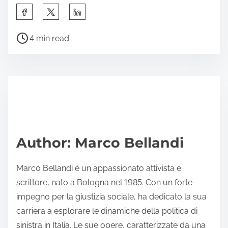
S
h
P
a
4 min read
o
r
s
e
t
t
r
h
e
i
a
s
d
p
Author: Marco Bellandi
t
o
i
s
Marco Bellandi è un appassionato attivista e
m
t
scrittore, nato a Bologna nel 1985. Con un forte
e
o
impegno per la giustizia sociale, ha dedicato la sua
n
carriera a esplorare le dinamiche della politica di
:
sinistra in Italia. Le sue opere, caratterizzate da una