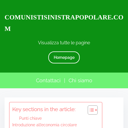
COMUNISTISINISTRAPOPOLARE.CO
M
Visualizza tutte le pagine
Homepage
Contattaci
|
Chi siamo
S
Key sections in the article:
k
i
Punti chiave
p
Introduzione all’economia circolare