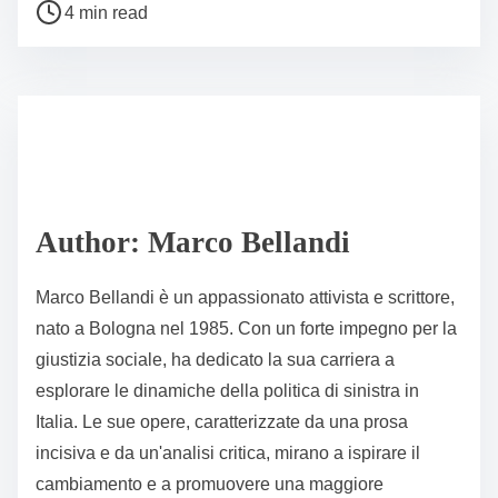
P
a
4 min read
o
r
s
e
t
t
r
h
e
i
a
s
d
p
Author: Marco Bellandi
t
o
i
s
Marco Bellandi è un appassionato attivista e scrittore,
m
t
nato a Bologna nel 1985. Con un forte impegno per la
e
o
giustizia sociale, ha dedicato la sua carriera a
n
esplorare le dinamiche della politica di sinistra in
:
Italia. Le sue opere, caratterizzate da una prosa
incisiva e da un'analisi critica, mirano a ispirare il
cambiamento e a promuovere una maggiore