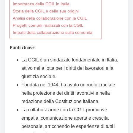
Importanza della CGIL in Italia
t
Storia della CGIL e delle sue origini
o
Analisi della collaborazione con la CGIL
c
Progetti comuni realizzati con la CGIL
o
Impatti della collaborazione sulla comunità
n
t
Punti chiave
e
La CGIL è un sindacato fondamentale in Italia,
n
attivo nella lotta per i diritti dei lavoratori e la
t
giustizia sociale.
Fondata nel 1944, ha avuto un ruolo cruciale
nella protezione dei diritti lavorativi e nella
redazione della Costituzione Italiana.
La collaborazione con la CGIL promuove
empatia, comunicazione aperta e crescita
personale, arricchendo le esperienze di tutti i