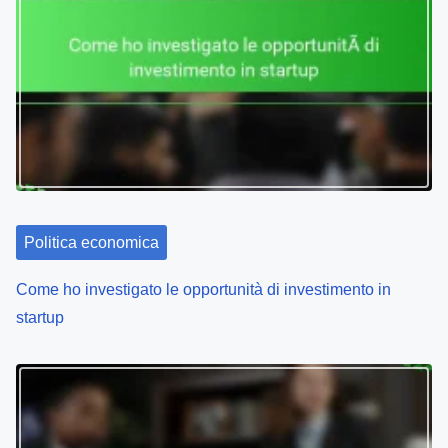
a
v
i
g
a
t
Politica economica
i
o
Come ho investigato le opportunità di investimento in
startup
n