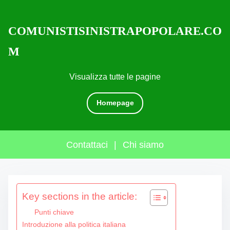
COMUNISTISINISTRAPOPOLARE.CO
M
Visualizza tutte le pagine
Homepage
Contattaci
|
Chi siamo
S
Key sections in the article:
k
i
Punti chiave
p
Introduzione alla politica italiana