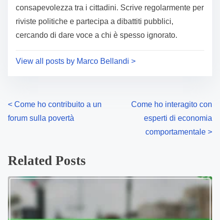
consapevolezza tra i cittadini. Scrive regolarmente per
riviste politiche e partecipa a dibattiti pubblici,
cercando di dare voce a chi è spesso ignorato.
View all posts by Marco Bellandi >
P
<
Come ho contribuito a un
Come ho interagito con
forum sulla povertà
esperti di economia
o
comportamentale
>
s
Related Posts
t
s
n