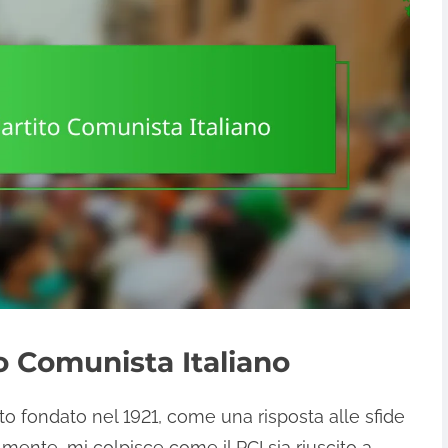
to Comunista Italiano
tato fondato nel 1921, come una risposta alle sfide
lmente, mi colpisce come il PCI sia riuscito a