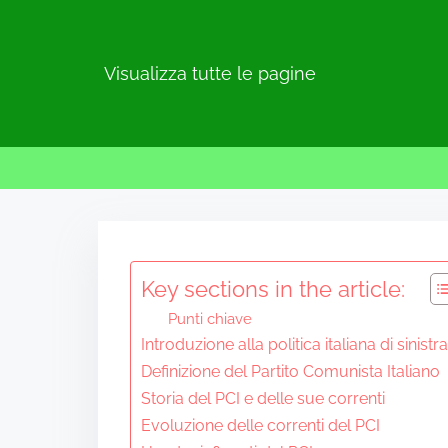
Visualizza tutte le pagine
S
k
i
Key sections in the article:
p
Punti chiave
t
Introduzione alla politica italiana di sinistra
o
Definizione del Partito Comunista Italiano
c
Storia del PCI e delle sue correnti
o
Evoluzione delle correnti del PCI