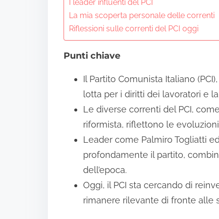
n
I leader influenti del PCI
La mia scoperta personale delle correnti
t
Riflessioni sulle correnti del PCI oggi
e
n
Punti chiave
t
Il Partito Comunista Italiano (PCI
lotta per i diritti dei lavoratori e la
Le diverse correnti del PCI, com
riformista, riflettono le evoluzion
Leader come Palmiro Togliatti ed
profondamente il partito, combina
dell’epoca.
Oggi, il PCI sta cercando di rein
rimanere rilevante di fronte alle s