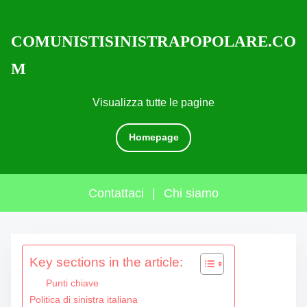
COMUNISTISINISTRAPOPOLARE.CO
M
Visualizza tutte le pagine
Homepage
Contattaci
|
Chi siamo
S
Key sections in the article:
k
i
Punti chiave
p
Politica di sinistra italiana