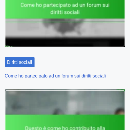
v
i
g
a
t
Diritti sociali
i
o
Come ho partecipato ad un forum sui diritti sociali
n