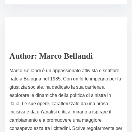
o
r
s
e
t
t
r
h
e
i
a
s
d
p
Author: Marco Bellandi
t
o
i
s
Marco Bellandi è un appassionato attivista e scrittore,
m
t
nato a Bologna nel 1985. Con un forte impegno per la
e
o
giustizia sociale, ha dedicato la sua carriera a
n
esplorare le dinamiche della politica di sinistra in
:
Italia. Le sue opere, caratterizzate da una prosa
incisiva e da un'analisi critica, mirano a ispirare il
cambiamento e a promuovere una maggiore
consapevolezza tra i cittadini. Scrive regolarmente per