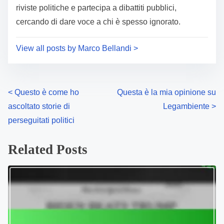
riviste politiche e partecipa a dibattiti pubblici,
cercando di dare voce a chi è spesso ignorato.
View all posts by Marco Bellandi >
P
<
Questo è come ho
Questa è la mia opinione su
ascoltato storie di
Legambiente
>
o
perseguitati politici
s
Related Posts
t
s
n
a