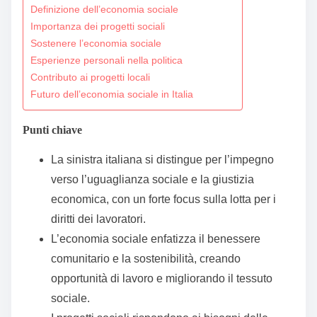
Definizione dell’economia sociale
t
Importanza dei progetti sociali
o
Sostenere l’economia sociale
c
Esperienze personali nella politica
o
Contributo ai progetti locali
n
Futuro dell’economia sociale in Italia
t
Punti chiave
e
n
La sinistra italiana si distingue per l’impegno
t
verso l’uguaglianza sociale e la giustizia
economica, con un forte focus sulla lotta per i
diritti dei lavoratori.
L’economia sociale enfatizza il benessere
comunitario e la sostenibilità, creando
opportunità di lavoro e migliorando il tessuto
sociale.