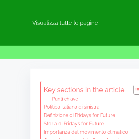
Visualizza tutte le pagine
S
k
i
Key sections in the article:
p
Punti chiave
t
Politica italiana di sinistra
o
Definizione di Fridays for Future
c
Storia di Fridays for Future
o
Importanza del movimento climatico