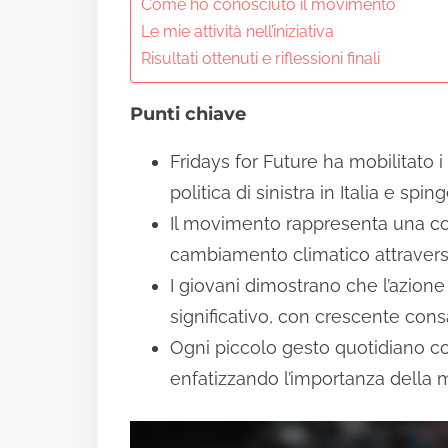
n
Come ho conosciuto il movimento
Le mie attività nell’iniziativa
t
Risultati ottenuti e riflessioni finali
e
n
Punti chiave
t
Fridays for Future ha mobilitato i
politica di sinistra in Italia e spi
Il movimento rappresenta una com
cambiamento climatico attraverso
I giovani dimostrano che l’azion
significativo, con crescente con
Ogni piccolo gesto quotidiano con
enfatizzando l’importanza della 