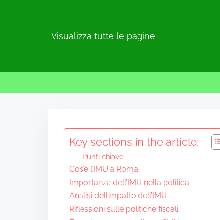
Visualizza tutte le pagine
S
k
i
Key sections in the article:
p
Punti chiave
t
Cos’è l’IMU a Roma
o
Importanza dell’IMU nella politica
c
Analisi dell’impatto dell’IMU
o
Riflessioni sulle politiche fiscali